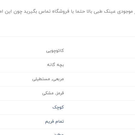
موجودی عینک طبی بالا حتما با فروشگاه تماس بگیرید چون این امک
کائوچویی
بچه گانه
مربعی, مستطیلی
قرمز, مشکی
کوچک
تمام فریم