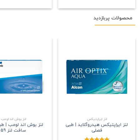
محصولات پربازدید
علاقه
مندی
+
لنز ایراپتیکس
لنز بوش اند لومب
لنز ایراپتیکس هیدروگلاید | طبی
لنز بوش اند لومب | ط
فصلی
سافت لنز 59