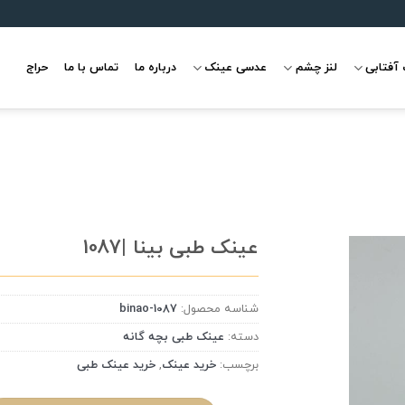
آفتابی
لنز چشم
عدسی عینک
درباره ما
تماس با ما
حراج
عینک طبی بینا |1087
شناسه محصول:
binao-1087
علاقه
مندی
دسته:
عینک طبی بچه گانه
برچسب:
خرید عینک
,
خرید عینک طبی