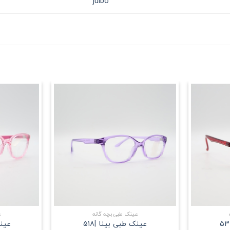
julbo
علاقه
علاقه
مندی
مندی
+
+
عینک طبی بچه گانه
ع
عینک طبی بینا |518
عینک