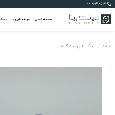
Ski
02166498514
t
conten
صفحه اصلی
عینک طبی
عینک 
خانه
/
عینک طبی بچه گانه