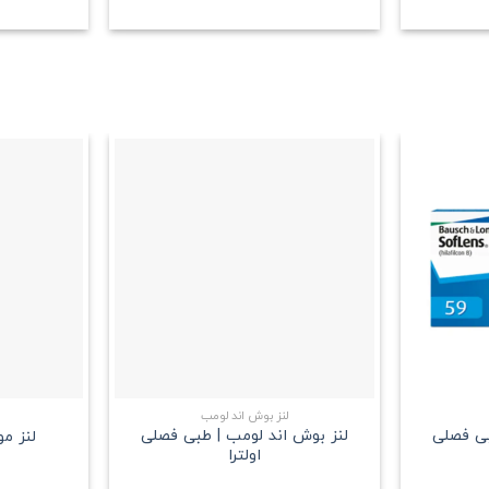
علاقه
علاقه
مندی
مندی
+
+
لنز بوش اند لومب
بی فصلی
لنز بوش اند لومب | طبی فصلی
لنز م
اولترا