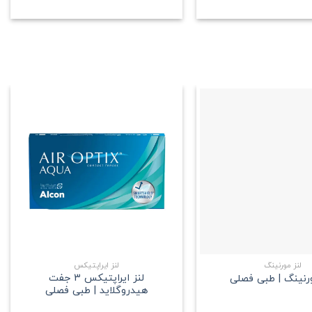
علاقه
علاقه
مندی
مندی
+
+
لنز مورنینگ
لنز ایراپتیکس
لنز ایراپتیکس 3 جفت
ورنینگ | طبی فصلی
هیدروگلاید | طبی فصلی