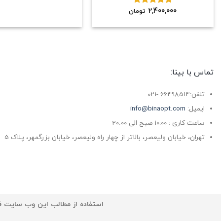
2,400,000
نمره
5.00
تومان
از 5
تماس با بینا:
تلفن:66498514 -021
ایمیل:
info@binaopt.com
ساعت کاری : 10:00 صبح الی 20.00
تهران، خیابان ولیعصر، بالاتر از چهار راه ولیعصر، خیابان بزرگمهر، پلاک 5
استفاده از مطالب این وب سایت فق