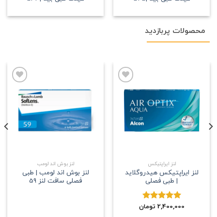
محصولات پربازدید
علاقه
علاقه
مندی
مندی
لنز ایراپتیکس
لنز بوش اند لومب
لنز ایراپتیکس هیدروگلاید
لنز بوش اند لومب | طبی
| طبی فصلی
فصلی سافت لنز 59
2,400,000
نمره
5.00
تومان
از 5