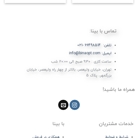
تماس با بینا:
تلفن: 66498514 -021
ایمیل: info@binaopt.com
ساعت کاری : ۹:۳۰ صبح الی 20:00 شب
تهران، خیابان ولیعصر، بالاتر از چهار راه ولیعصر، خیابان
بزرگمهر، پلاک 5
همراه ما باشید!
خدمات مشتریان
با بینا
شرایط و ضوابط
همکاری در فروش