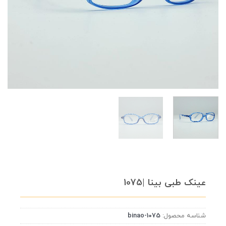
عینک طبی بینا |1075
شناسه محصول:
binao-1075