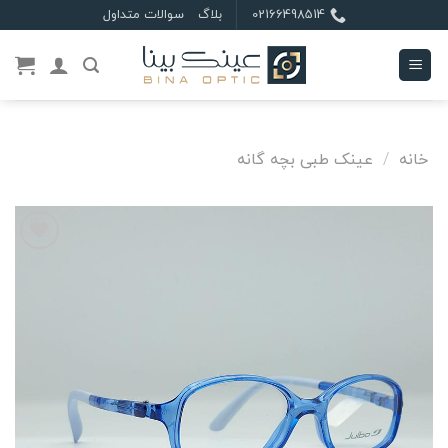
Ski
02166498514
بلاگ
سوالات متداول
t
conten
خانه
/
عینک طبی بچه گانه
علاقه
مندی