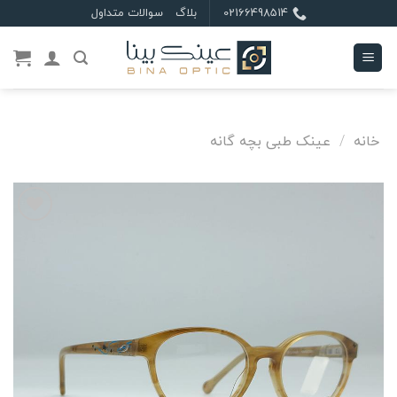
Ski
02166498514
بلاگ
سوالات متداول
t
conten
خانه
/
عینک طبی بچه گانه
علاقه
مندی