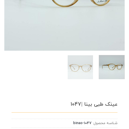
عینک طبی بینا |1047
شناسه محصول:
binao-1047