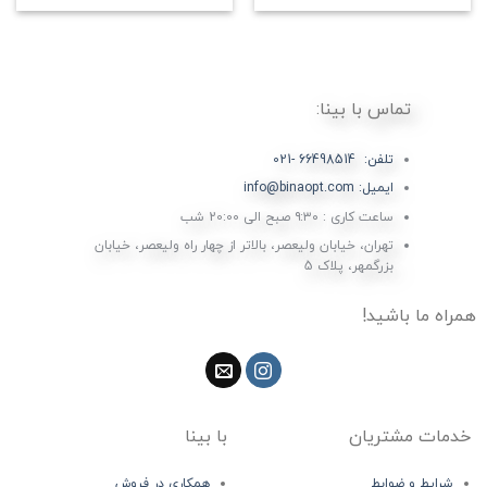
تماس با بینا:
تلفن: 66498514 -021
ایمیل: info@binaopt.com
ساعت کاری : ۹:۳۰ صبح الی 20:00 شب
تهران، خیابان ولیعصر، بالاتر از چهار راه ولیعصر، خیابان
بزرگمهر، پلاک 5
همراه ما باشید!
خدمات مشتریان
با بینا
شرایط و ضوابط
همکاری در فروش