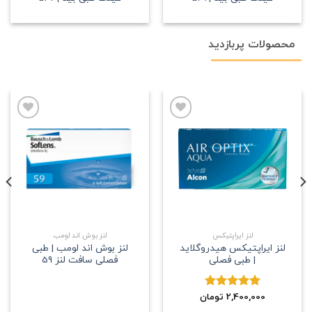
محصولات پربازدید
علاقه
علاقه
مندی
مندی
لنز ایراپتیکس
لنز بوش اند لومب
لنز ایراپتیکس هیدروگلاید
لنز بوش اند لومب | طبی
| طبی فصلی
فصلی سافت لنز 59
2,400,000
نمره
5.00
تومان
از 5