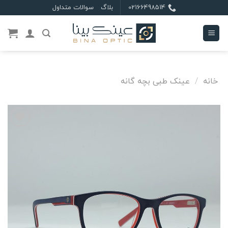
Ski
02166498514
بلاگ
سوالات متداول
t
conten
خانه
/
عینک طبی بچه گانه
علاقه
مندی