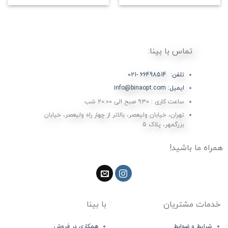
تماس با بینا:
تلفن: 66498514 -021
ایمیل: info@binaopt.com
ساعت کاری : ۹:۳۰ صبح الی 20:00 شب
تهران، خیابان ولیعصر، بالاتر از چهار راه ولیعصر، خیابان
بزرگمهر، پلاک 5
همراه ما باشید!
خدمات مشتریان
با بینا
شرایط و ضوابط
همکاری در فروش