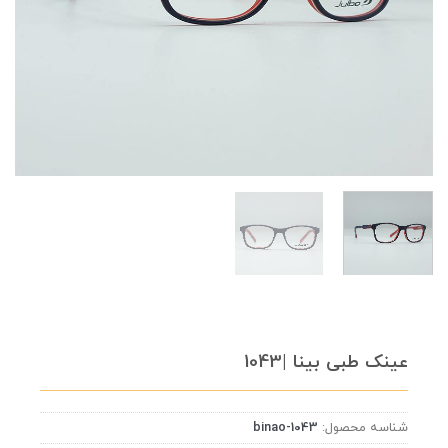
عینک طبی بینا |1043
شناسه محصول:
binao-1043