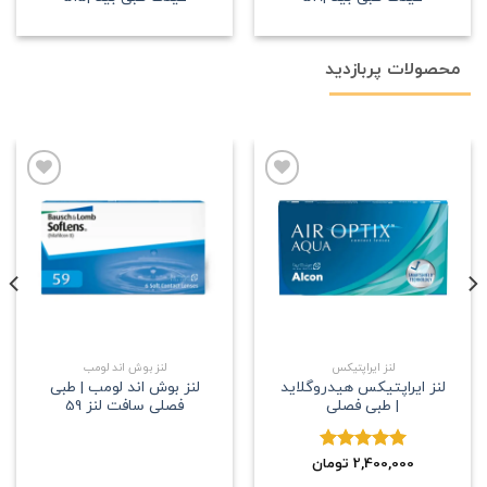
محصولات پربازدید
علاقه
علاقه
مندی
مندی
لنز ایراپتیکس
لنز بوش اند لومب
لنز ایراپتیکس هیدروگلاید
لنز بوش اند لومب | طبی
| طبی فصلی
فصلی سافت لنز 59
2,400,000
نمره
5.00
تومان
از 5