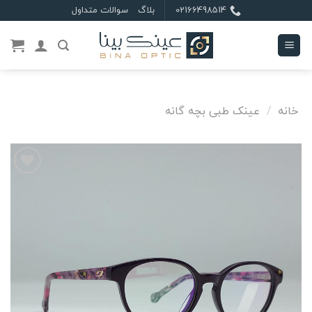
Ski
02166498514
بلاگ
سوالات متداول
t
conten
خانه
/
عینک طبی بچه گانه
علاقه
مندی