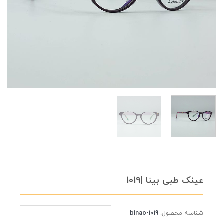
عینک طبی بینا |1019
شناسه محصول:
binao-1019