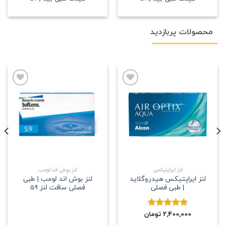
محصولات پربازدید
علاقه
علاقه
مندی
مندی
لنز ایراپتیکس
لنز بوش اند لومب
لنز ایراپتیکس هیدروگلاید
لنز بوش اند لومب | طبی
| طبی فصلی
فصلی سافت لنز 59
2,400,000
نمره
5.00
تومان
از 5