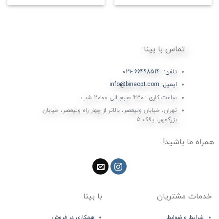
تماس با بینا:
تلفن: 66498514 -021
ایمیل: info@binaopt.com
ساعت کاری : ۹:۳۰ صبح الی 20:00 شب
تهران، خیابان ولیعصر، بالاتر از چهار راه ولیعصر، خیابان
بزرگمهر، پلاک 5
همراه ما باشید!
خدمات مشتریان
با بینا
شرایط و ضوابط
همکاری در فروش