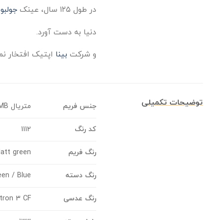
در طول ۱۲۵ سال، عینک
جولبو
دنیا به دست آورد.
و شرکت
بینا
اپتیک افتخار نم
توضیحات تکمیلی
جنس فریم
متریال RMB
کد رنگ
1112
رنگ فریم
att green
رنگ دسته
een / Blue
رنگ عدسی
tron 3 CF