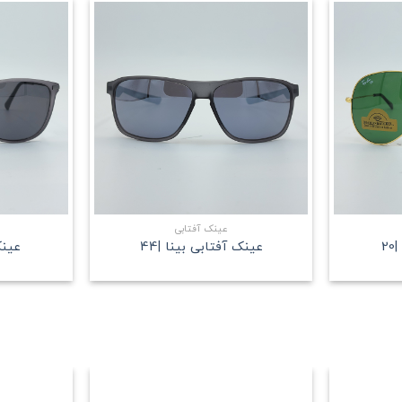
علاقه
علاقه
مندی
مندی
+
+
عینک آفتابی
2
عینک آفتابی بینا |44
عینک 