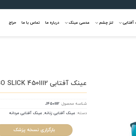
آفتابی
لنز چشم
عدسی عینک
درباره ما
تماس با ما
حراج
عینک آفتابی JULBO SLICK 4501112
شناسه محصول:
J4501112
علاقه
مندی
دسته:
عینک آفتابی زنانه
,
عینک آفتابی مردانه
بارگزاری نسخه پزشک