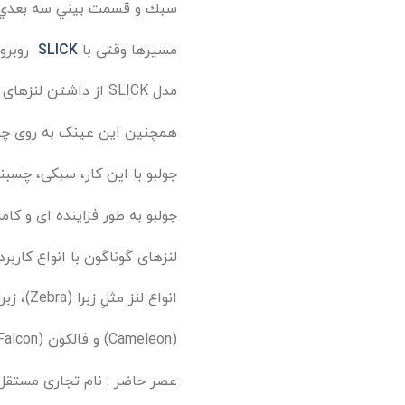
سبك و قسمت بيني سه بعدي را
مسیرها وقتی با
SLICK
روبرو
مدل SLICK از داشتن لنزهای عریض و ضدبخار، فریم خمیده و دماغی و دسته های ضد شوک بهره می برد.
همچنین این عینک به روی چشم
جولبو با این کار، سبکی، چسب
جولبو به طور فزاینده ای و ک
لنزهای گوناگون با انواع کاربر
انواع لنز مثلِ زبرا (Zebra)، زبرا لایت (Zebra Light)،
(Cameleon) و فالکون (Falcon) تولید شد.
عصر حاضر : نام تجاری مستقل