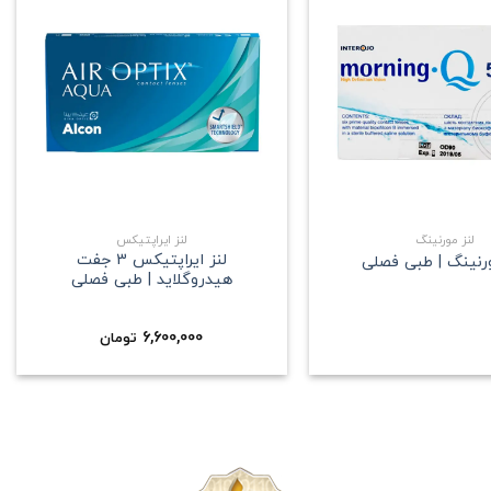
علاقه
علاقه
مندی
مندی
+
+
لنز مورنینگ
لنز ایراپتیکس
لنز ایراپتیکس 3 جفت
ورنینگ | طبی فصلی
هیدروگلاید | طبی فصلی
6,600,000
تومان