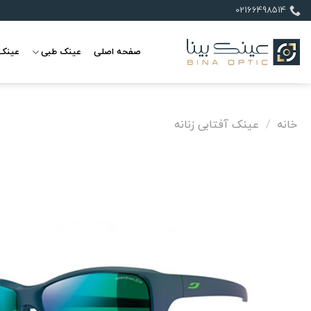
Ski
02166498514
t
conten
صفحه اصلی
عینک طبی
عینک 
خانه
/
عینک آفتابی زنانه