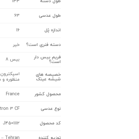
طول دسته
133
طول عدسی
63
اندازه پُل
16
دسته فنری است؟
خیر
فریم بیس دار
بیس 8
است؟
خصیصه های
شیشه عینک
منظوره و 
محصول کشور
France
نوع عدسی
tron 3 CF
کد محصول
J4501112
توزیع کننده
n – Tehran