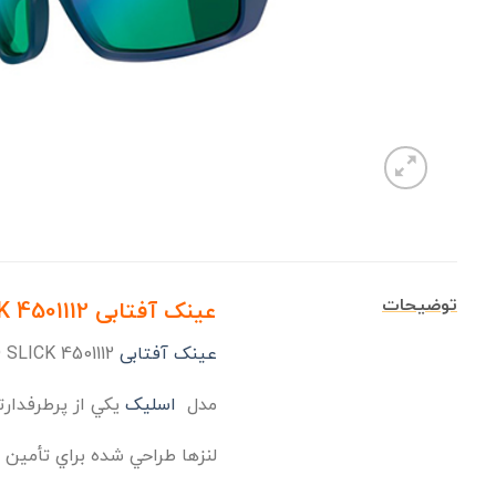
توضیحات
عینک آفتابی JULBO SLICK 4501112
عینک آفتابی
JULBO SLICK 4501112 در سال 2016 میلادی نیزجزو عینک های اسپرت کوهنوردی JULBO تولید شد.
مدل
اسلیک
يكي از پرطرفدار
لنزها طراحي شده براي تأمين 