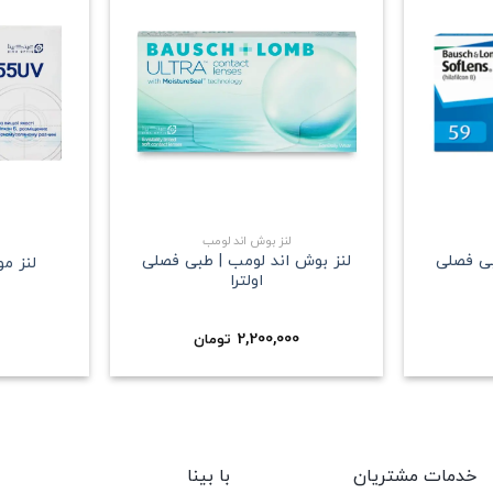
علاقه
علاقه
مندی
مندی
+
+
لنز بوش اند لومب
بی فصلی
لنز بوش اند لومب | طبی فصلی
لنز م
اولترا
2,200,000
تومان
خدمات مشتریان
با بینا