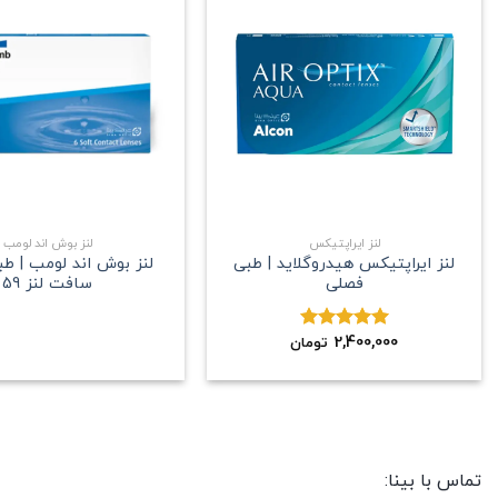
علاقه
مندی
+
لنز ایراپتیکس
لنز بوش اند لومب
لنز ایراپتیکس هیدروگلاید | طبی
لنز بوش اند لومب | ط
فصلی
سافت لنز 59
2,400,000
نمره
5.00
تومان
از 5
تماس با بینا: