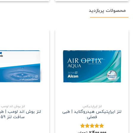
محصولات پربازدید
علاقه
مندی
+
لنز ایراپتیکس
لنز بوش اند لومب
لنز ایراپتیکس هیدروگلاید | طبی
لنز بوش اند لومب | ط
فصلی
سافت لنز 59
2,400,000
نمره