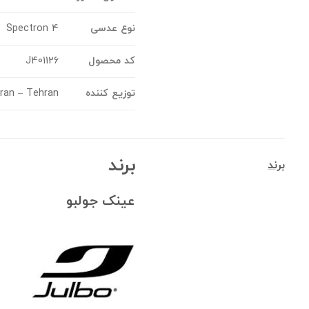
نوع عدسی
Spectron 4
کد محصول
J401126
توزیع کننده
Iran – Tehran
برند
برند
عینک جولبو