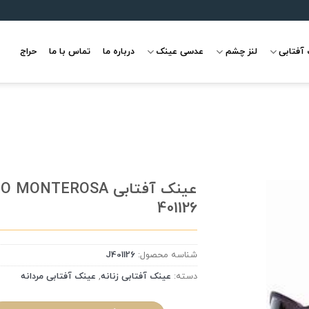
آفتابی
لنز چشم
عدسی عینک
درباره ما
تماس با ما
حراج
عینک آفتابی MONTEROSA
401126
علاقه
مندی
شناسه محصول:
J401126
دسته:
عینک آفتابی زنانه
,
عینک آفتابی مردانه