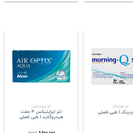
علاقه
علاقه
مندی
مندی
+
+
لنز مورنینگ
لنز ایراپتیکس
لنز ایراپتیکس 3 جفت
ورنینگ | طبی فصلی
هیدروگلاید | طبی فصلی
6,600,000