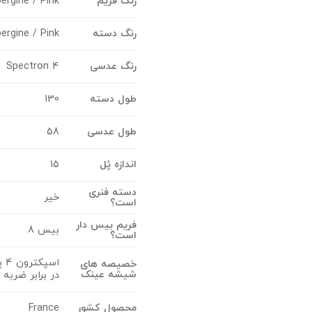
رنگ فریم
ergine / Pink
رنگ دسته
ergine / Pink
رنگ عدسی
Spectron 4
طول دسته
130
طول عدسی
58
اندازه پُل
15
دسته فنری
خیر
است؟
فریم بیس دار
بیس 8
است؟
اس
خصیصه های
شیشه عینک
در برابر ضربه RX Trem چند منظوره و مناسب برای هر گونه فعالیت شهری و یا طبیعت گردی با نور شدید
محصول کشور
France