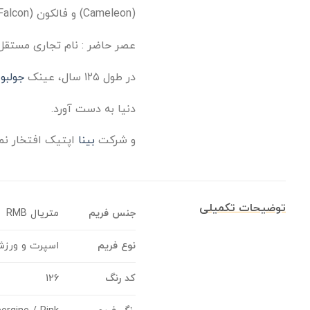
(Cameleon) و فالکون (Falcon) تولید شد.
عصر حاضر : نام تجاری مستقل
در طول ۱۲۵ سال، عینک
جولبو
دنیا به دست آورد.
و شرکت
بینا
اپتیک افتخار نم
توضیحات تکمیلی
جنس فریم
متریال RMB
نوع فریم
اسپرت و ورز
کد رنگ
126