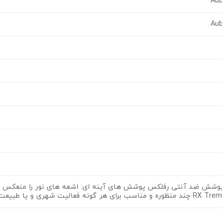
Aub
Aub
پکترون 4 پوشش ضد آنتی رفلکس پوشش های آینه ای: اشعه های نور را منعک