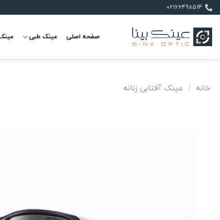
Ski
02166498514
t
conten
صفحه اصلی
عینک طبی
عینک 
خانه
/
عینک آفتابی زنانه