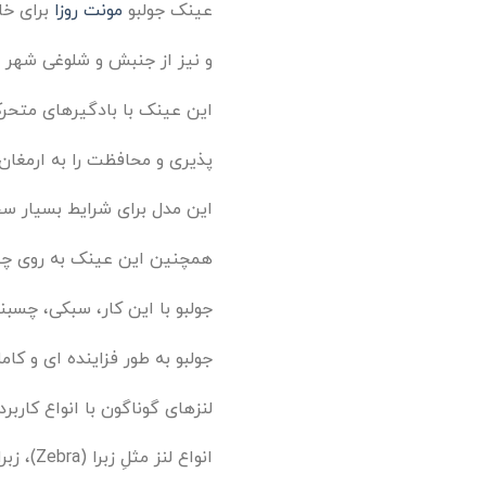
عینک جولبو
مونت روزا
برای خا
و نیز از جنبش و شلوغی شهر ن
این عینک با بادگیرهای متحرک
پذیری و محافظت را به ارمغان 
این مدل برای شرایط بسیار 
همچنین این عینک به روی چشم
جولبو با این کار، سبکی، چسب
جولبو به طور فزاینده ای و ک
لنزهای گوناگون با انواع کاربر
انواع لنز مثلِ زبرا (Zebra)، زبرا لایت (Zebra Light)،