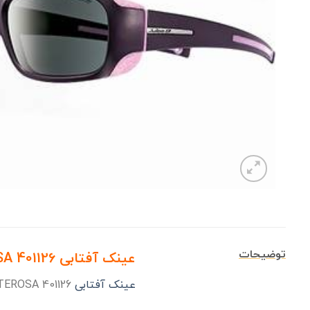
توضیحات
عینک آفتابی JULBO MONTEROSA 401126
عینک آفتابی
JULBO MONTEROSA 401126 در سال 2016 میلادی نیزجزو عینک های اسپرت کوهنوردی JULBO تولید شد.