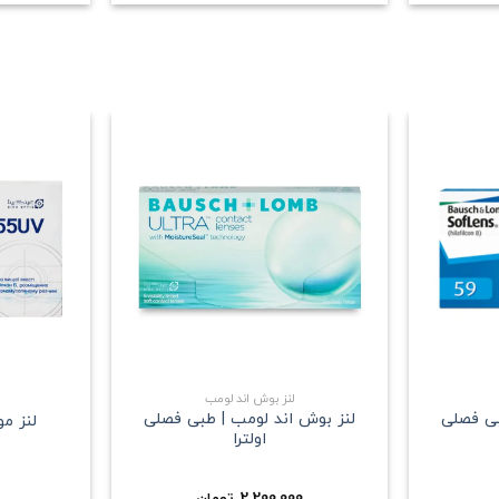
علاقه
علاقه
مندی
مندی
+
+
لنز بوش اند لومب
بی فصلی
لنز بوش اند لومب | طبی فصلی
لنز م
اولترا
2,200,000