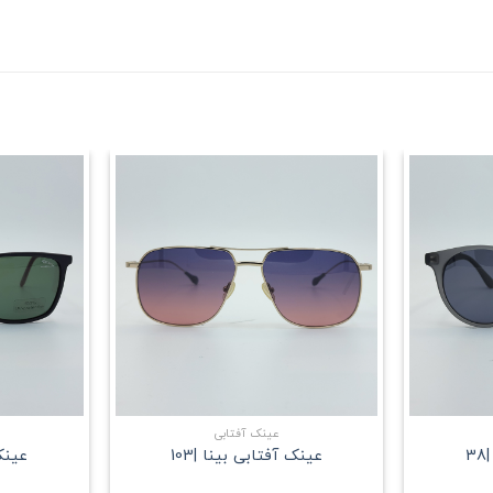
علاقه
علاقه
مندی
مندی
+
+
عینک آفتابی
3
عینک آفتابی بینا |103
عینک 