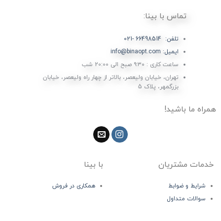
تماس با بینا:
تلفن: 66498514 -021
ایمیل: info@binaopt.com
ساعت کاری : ۹:۳۰ صبح الی 20:00 شب
تهران، خیابان ولیعصر، بالاتر از چهار راه ولیعصر، خیابان
بزرگمهر، پلاک 5
همراه ما باشید!
خدمات مشتریان
با بینا
شرایط و ضوابط
همکاری در فروش
سوالات متداول