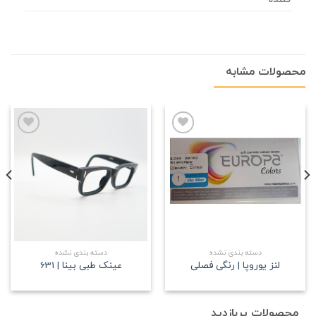
محصولات مشابه
علاقه
علاقه
مندی
مندی
دسته بندی نشده
دسته بندی نشده
لنز یوروپا | رنگی فصلی
عینک طبی بینا | 631
محصولات پربازدید