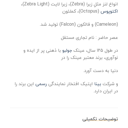
انواع لنز مثلِ زبرا (Zebra)، زبرا لایت (Zebra Light)،
اکتوپوس
(Octopus)، کملئون
(Cameleon) و فالکون (Falcon) تولید شد.
عصر حاضر : نام تجاری مستقل
در طول ۱۲۵ سال، عینک
جولبو
با ذهنی پر از ایده و
نوآوری، برند معتبر عینک را در
دنیا به دست آورد.
و شرکت
بینا
اپتیک افتخار نمایندگی
رسمی
این برند را
در ایران دارد.
توضیحات تکمیلی