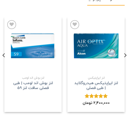
علاقه
علاقه
مندی
مندی
لنز ایراپتیکس
لنز بوش اند لومب
لنز ایراپتیکس هیدروگلاید
لنز بوش اند لومب | طبی
| طبی فصلی
فصلی سافت لنز 59
2,400,000
نمره
5.00
تومان
از 5