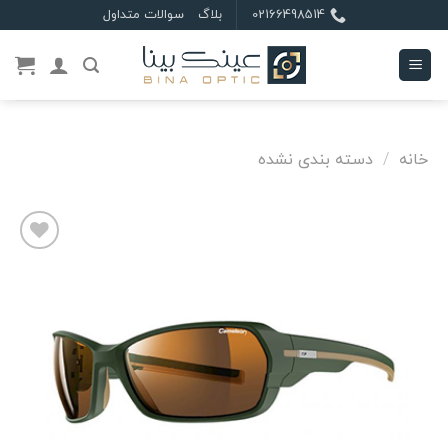
Ski
02166498514
بلاگ
سوالات متداول
t
conten
خانه
/
دسته بندی نشده
علاقه
مندی