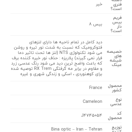
دسته
خیر
فنری
است؟
فریم
بیس
بیس 8
دار
است؟
دید کامل در تمام ناحیه ها دارای لنزهای
فتوکرومیک که نسبت به شدت نور تیره و روشن
خصیصه
می شود تکنولوژی NTS (لنز ها تحت تاثیر دما
های
فرار نمی گیرند) پلاریزه : حذف نور خیره کننده برف
شیشه
که باعث واضح ترین دید می شود رنگ عدسی زرد
عینک
و مقاوم در برابر مه گرفتگی RX Trem توصیه شده
برای کوهنوردی ، اسکی و زندگی شهری و غیره
محصول
France
کشور
نوع
Cameleon
عدسی
کد
J4745054
محصول
توزیع
Bina optic – Iran – Tehran
کننده