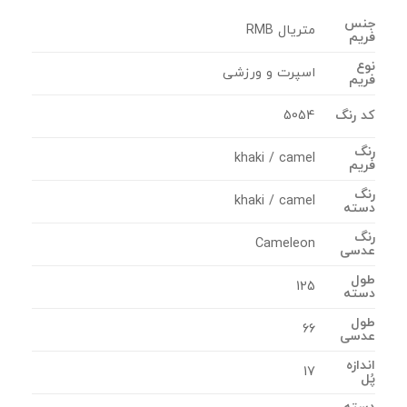
جنس
متریال RMB
فریم
نوع
اسپرت و ورزشی
فریم
کد رنگ
5054
رنگ
khaki / camel
فریم
رنگ
khaki / camel
دسته
رنگ
Cameleon
عدسی
طول
125
دسته
طول
66
عدسی
اندازه
17
پُل