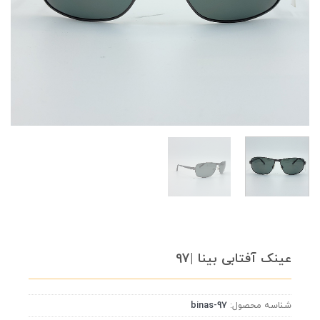
عینک آفتابی بینا |97
شناسه محصول:
binas-97