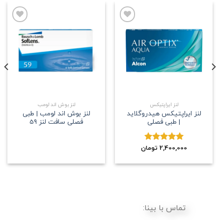
علاقه
علاقه
مندی
مندی
لنز ایراپتیکس
لنز بوش اند لومب
لنز ایراپتیکس هیدروگلاید
لنز بوش اند لومب | طبی
| طبی فصلی
فصلی سافت لنز 59
2,400,000
نمره
5.00
تومان
از 5
تماس با بینا: