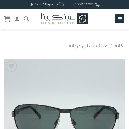
Ski
02166498514
بلاگ
سوالات متداول
t
conten
خانه
/
عینک آفتابی مردانه
علاقه
مندی