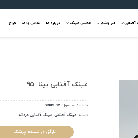
آفتابی
لنز چشم
عدسی عینک
درباره ما
تماس با ما
حراج
عینک آفتابی بینا |95
شناسه محصول:
binas-95
علاقه
مندی
دسته:
عینک آفتابی
,
عینک آفتابی مردانه
بارگزاری نسخه پزشک