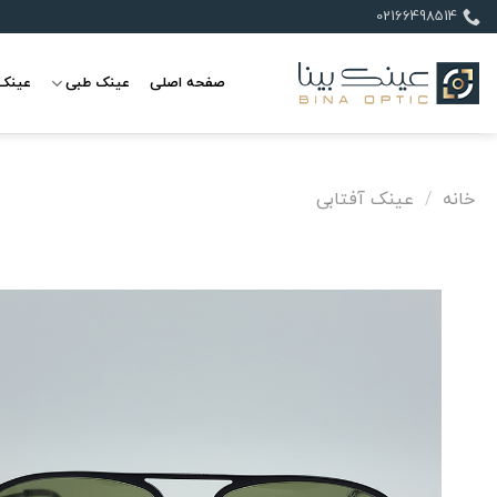
Ski
02166498514
t
conten
صفحه اصلی
عینک طبی
عینک 
خانه
/
عینک آفتابی