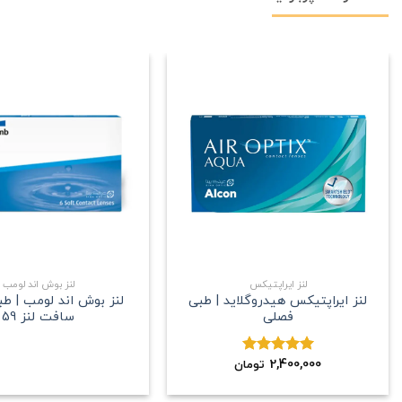
علاقه
مندی
+
لنز ایراپتیکس
لنز بوش اند لومب
لنز ایراپتیکس هیدروگلاید | طبی
لنز بوش اند لومب | ط
فصلی
سافت لنز 59
2,400,000
نمره
5.00
تومان
از 5