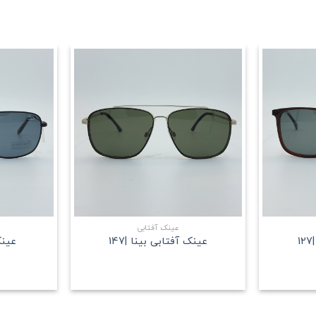
علاقه
علاقه
مندی
مندی
+
+
عینک آفتابی
عینک آفتابی بینا |147
عینک