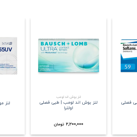
علاقه
علاقه
مندی
مندی
+
+
لنز بوش اند لومب
بی فصلی
لنز بوش اند لومب | طبی فصلی
لنز م
اولترا
2,200,000
تومان