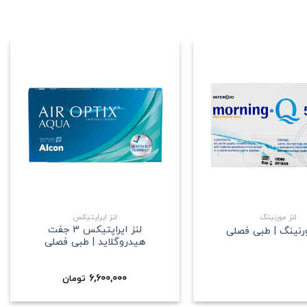
علاقه
علاقه
مندی
مندی
+
+
لنز مورنینگ
لنز ایراپتیکس
لنز ایراپتیکس 3 جفت
ورنینگ | طبی فصلی
هیدروگلاید | طبی فصلی
6,600,000
تومان