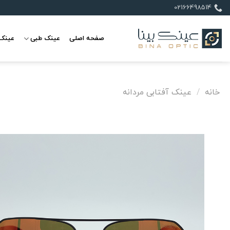
Ski
02166498514
t
conten
صفحه اصلی
عینک طبی
عینک 
خانه
/
عینک آفتابی مردانه