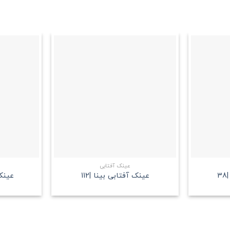
علاقه
علاقه
مندی
مندی
+
+
عینک آفتابی
3
عینک آفتابی بینا |112
عینک 