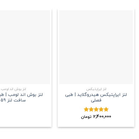
علاقه
مندی
+
لنز ایراپتیکس
لنز بوش اند لومب
لنز ایراپتیکس هیدروگلاید | طبی
لنز بوش اند لومب | ط
فصلی
سافت لنز 59
2,400,000
نمره
5.00
تومان
از 5