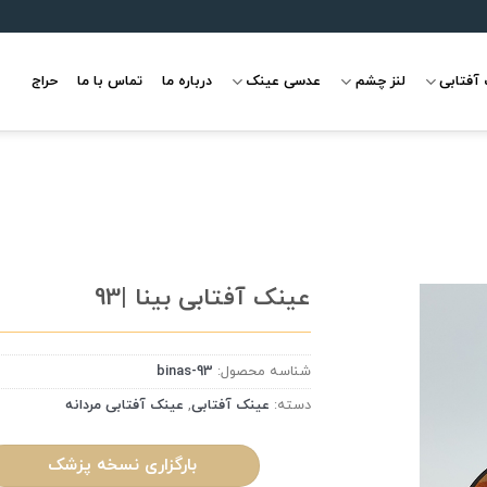
آفتابی
لنز چشم
عدسی عینک
درباره ما
تماس با ما
حراج
عینک آفتابی بینا |93
شناسه محصول:
binas-93
علاقه
مندی
دسته:
عینک آفتابی
,
عینک آفتابی مردانه
بارگزاری نسخه پزشک