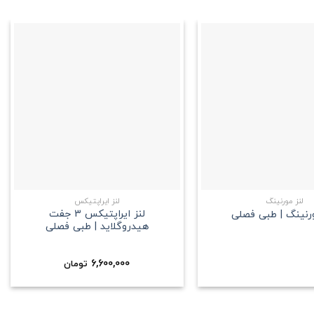
علاقه
علاقه
مندی
مندی
+
+
لنز مورنینگ
لنز ایراپتیکس
لنز ایراپتیکس 3 جفت
ورنینگ | طبی فصلی
هیدروگلاید | طبی فصلی
6,600,000
تومان