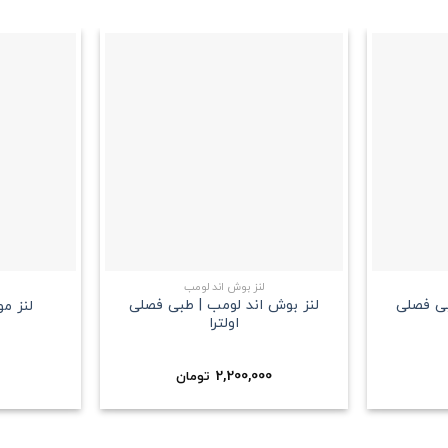
علاقه
علاقه
مندی
مندی
+
+
لنز بوش اند لومب
بی فصلی
لنز بوش اند لومب | طبی فصلی
لنز م
اولترا
2,200,000
تومان