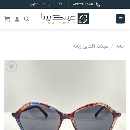
Ski
02166498514
بلاگ
سوالات متداول
t
conten
خانه
/
عینک آفتابی زنانه
علاقه
مندی