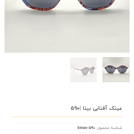
عینک آفتابی بینا |590
شناسه محصول:
binas-590