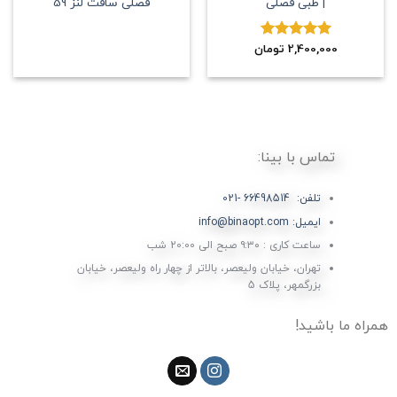
| طبی فصلی
فصلی سافت لنز 59
2,400,000
نمره
5.00
تومان
از 5
تماس با بینا:
تلفن: 66498514 -021
ایمیل: info@binaopt.com
ساعت کاری : ۹:۳۰ صبح الی 20:00 شب
تهران، خیابان ولیعصر، بالاتر از چهار راه ولیعصر، خیابان
بزرگمهر، پلاک 5
همراه ما باشید!