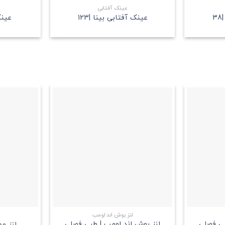
عینک آفتابی
3
عینک آفتابی بینا |123
عینک
علاقه
علاقه
مندی
مندی
+
+
لنز بوش اند لومب
بی فصلی
لنز بوش اند لومب | طبی فصلی
لنز م