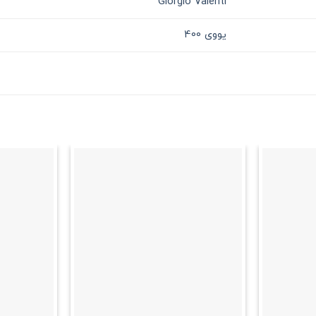
Giorgio Valenti
یووی 400
علاقه
علاقه
مندی
مندی
+
+