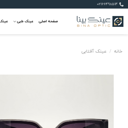
Ski
02166498514
t
conten
صفحه اصلی
عینک طبی
عینک 
خانه
/
عینک آفتابی