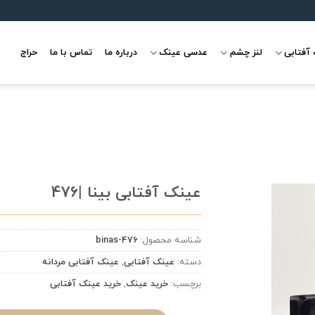
آفتابی
لنز چشم
عدسی عینک
درباره ما
تماس با ما
حراج
عینک آفتابی بینا |476
شناسه محصول:
binas-476
علاقه
مندی
دسته:
عینک آفتابی
,
عینک آفتابی مردانه
برچسب:
خرید عینک
,
خرید عینک آفتابی