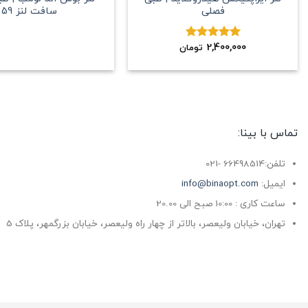
فصلی
سافت لنز 59
2,400,000
نمره
5.00
تومان
از 5
تماس با بینا:
تلفن:66498514 -021
ایمیل:
info@binaopt.com
ساعت کاری : 10:00 صبح الی 20.00
تهران، خیابان ولیعصر، بالاتر از چهار راه ولیعصر، خیابان بزرگمهر، پلاک 5