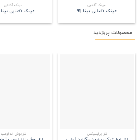
عینک آفتابی
عینک آفتابی
عینک آفتابی بینا |91
عینک آفتابی بینا |8
محصولات پربازدید
علاقه
مندی
+
لنز ایراپتیکس
لنز بوش اند لومب
لنز ایراپتیکس هیدروگلاید | طبی
لنز بوش اند لومب | ط