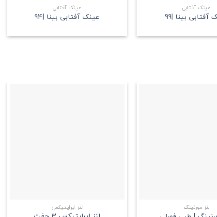
عینک آفتابی
عینک آفتابی
 آفتابی بینا |99
عینک آفتابی بینا |94
علاقه
علاقه
مندی
مندی
+
+
لنز مورنینگ
لنز ایراپتیکس
لنز ایراپتیکس 3 جفت
ورنینگ | طبی فصلی