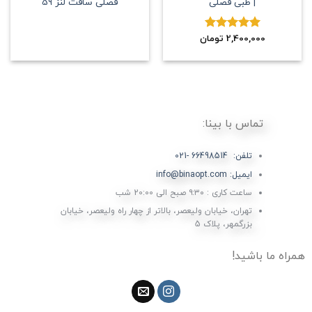
| طبی فصلی
فصلی سافت لنز 59
2,400,000
نمره
5.00
تومان
از 5
تماس با بینا:
تلفن: 66498514 -021
ایمیل: info@binaopt.com
ساعت کاری : ۹:۳۰ صبح الی 20:00 شب
تهران، خیابان ولیعصر، بالاتر از چهار راه ولیعصر، خیابان
بزرگمهر، پلاک 5
همراه ما باشید!