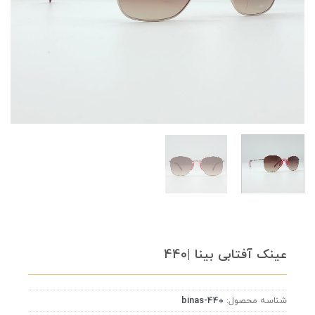
عینک آفتابی بینا |440
شناسه محصول:
binas-440