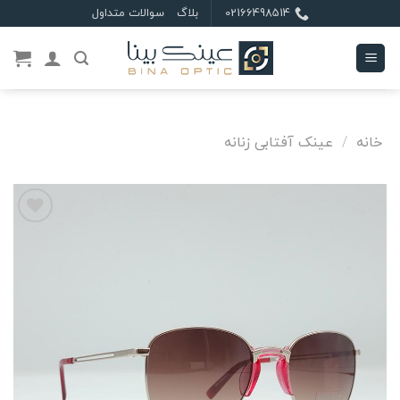
Ski
02166498514
بلاگ
سوالات متداول
t
conten
خانه
/
عینک آفتابی زنانه
علاقه
مندی