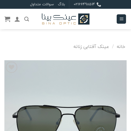
Ski
02166498514
بلاگ
سوالات متداول
t
conten
خانه
/
عینک آفتابی زنانه
علاقه
مندی