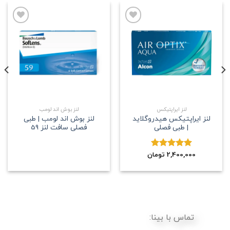
علاقه
علاقه
مندی
مندی
لنز ایراپتیکس
لنز بوش اند لومب
لنز ایراپتیکس هیدروگلاید
لنز بوش اند لومب | طبی
| طبی فصلی
فصلی سافت لنز 59
2,400,000
نمره
5.00
تومان
از 5
تماس با بینا: