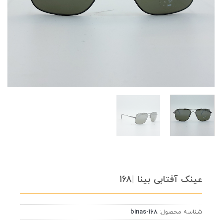
عینک آفتابی بینا |168
شناسه محصول:
binas-168