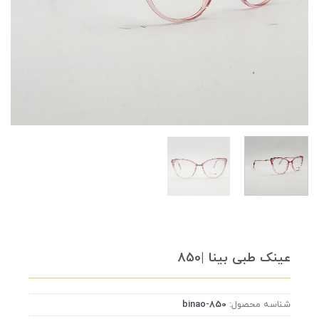
عینک طبی بینا |850
شناسه محصول:
binao-850