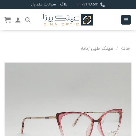
Ski
02166498514
بلاگ
سوالات متداول
t
conten
خانه
/
عینک طبی زنانه
علاقه
مندی