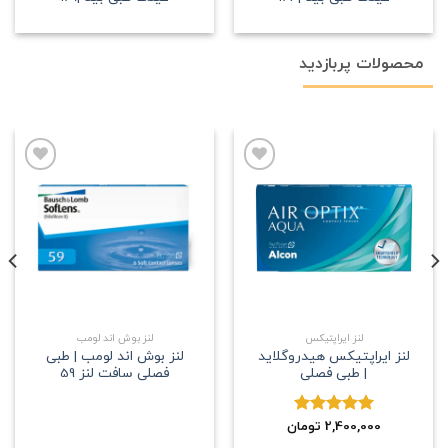
محصولات پربازدید
علاقه
علاقه
مندی
مندی
لنز ایراپتیکس
لنز بوش اند لومب
لنز ایراپتیکس هیدروگلاید
لنز بوش اند لومب | طبی
| طبی فصلی
فصلی سافت لنز 59
2,400,000
نمره
5.00
تومان
از 5