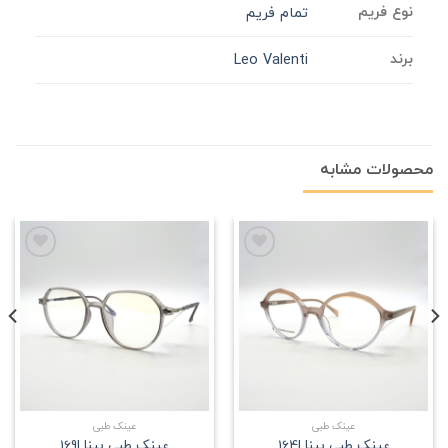
نوع فریم
تمام فریم
برند
Leo Valenti
محصولات مشابه
علاقه
علاقه
مندی
مندی
عینک طبی
عینک طبی
عینک طبی بینا |164
عینک طبی بینا |169