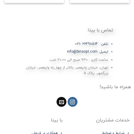
تماس با بینا:
تلفن: 66498514 -021
ایمیل: info@binaopt.com
ساعت کاری : ۹:۳۰ صبح الی 20:00 شب
تهران، خیابان ولیعصر، بالاتر از چهار راه ولیعصر، خیابان
بزرگمهر، پلاک 5
همراه ما باشید!
خدمات مشتریان
با بینا
شرایط و ضوابط
همکاری در فروش