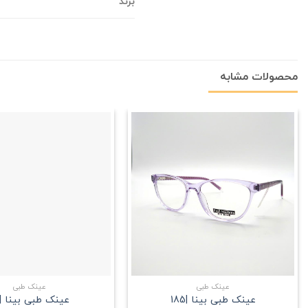
برند
محصولات مشابه
علاقه
مندی
+
عینک طبی
عینک طبی
عینک طبی بینا |185
عینک طبی بینا |191