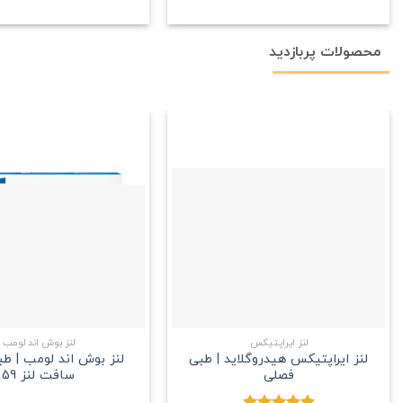
محصولات پربازدید
علاقه
مندی
+
لنز ایراپتیکس
لنز بوش اند لومب
لنز ایراپتیکس هیدروگلاید | طبی
لنز بوش اند لومب | ط
فصلی
سافت لنز 59