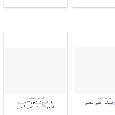
علاقه
علاقه
مندی
مندی
+
+
لنز مورنینگ
لنز ایراپتیکس
لنز ایراپتیکس 3 جفت
ورنینگ | طبی فصلی
هیدروگلاید | طبی فصلی