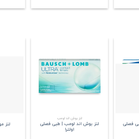
علاقه
علاقه
مندی
مندی
+
+
لنز بوش اند لومب
بی فصلی
لنز بوش اند لومب | طبی فصلی
لنز م
اولترا