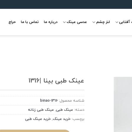
آفتابی
لنز چشم
عدسی عینک
درباره ما
تماس با ما
حراج
عینک طبی بینا |1316
شناسه محصول:
binao-1316
علاقه
مندی
دسته:
عینک طبی
,
عینک طبی زنانه
برچسب:
خرید عینک
,
خرید عینک طبی