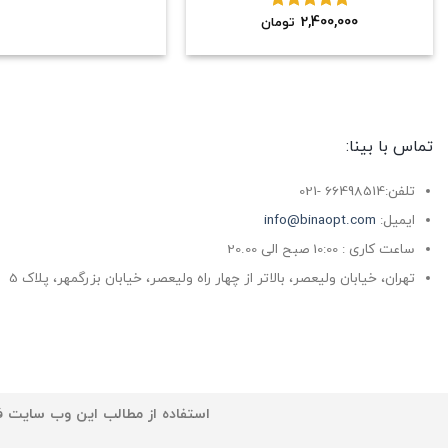
2,400,000
نمره
5.00
تومان
از 5
تماس با بینا:
تلفن:66498514 -021
ایمیل:
info@binaopt.com
ساعت کاری : 10:00 صبح الی 20.00
تهران، خیابان ولیعصر، بالاتر از چهار راه ولیعصر، خیابان بزرگمهر، پلاک 5
استفاده از مطالب این وب سایت فق