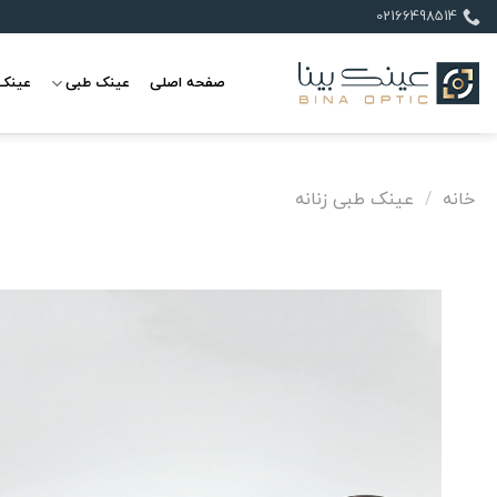
Ski
02166498514
t
conten
صفحه اصلی
عینک طبی
عینک 
خانه
/
عینک طبی زنانه