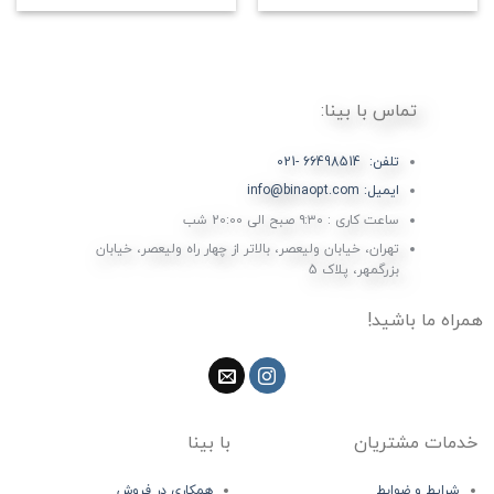
تماس با بینا:
تلفن: 66498514 -021
ایمیل: info@binaopt.com
ساعت کاری : ۹:۳۰ صبح الی 20:00 شب
تهران، خیابان ولیعصر، بالاتر از چهار راه ولیعصر، خیابان
بزرگمهر، پلاک 5
همراه ما باشید!
خدمات مشتریان
با بینا
شرایط و ضوابط
همکاری در فروش