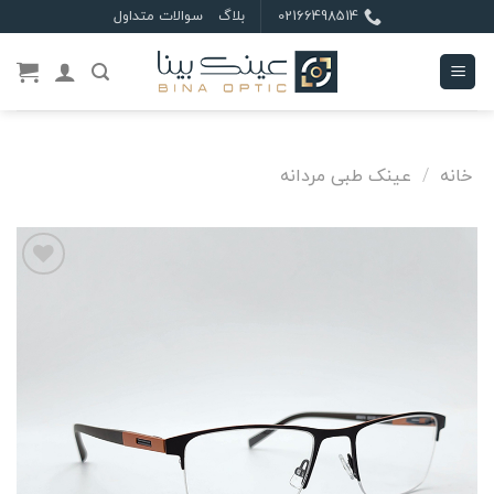
Ski
02166498514
بلاگ
سوالات متداول
t
conten
خانه
/
عینک طبی مردانه
علاقه
مندی