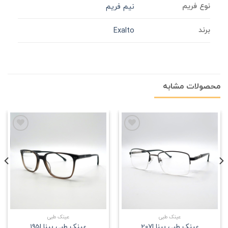
نوع فریم
نیم فریم
برند
Exalto
محصولات مشابه
علاقه
علاقه
مندی
مندی
عینک طبی
عینک طبی
عینک طبی بینا |207
عینک طبی بینا |195