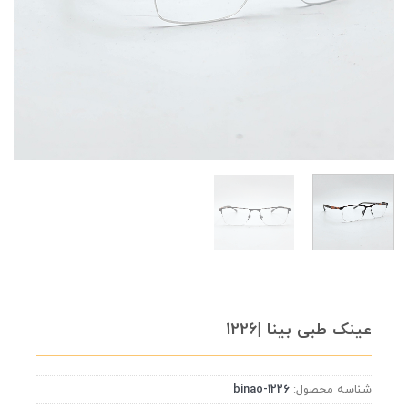
عینک طبی بینا |1226
شناسه محصول:
binao-1226