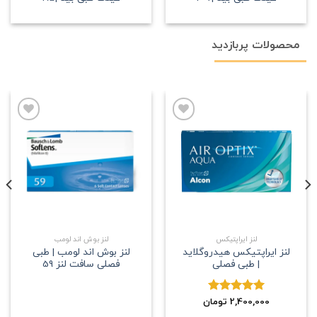
محصولات پربازدید
علاقه
علاقه
مندی
مندی
لنز ایراپتیکس
لنز بوش اند لومب
لنز ایراپتیکس هیدروگلاید
لنز بوش اند لومب | طبی
| طبی فصلی
فصلی سافت لنز 59
2,400,000
نمره
5.00
تومان
از 5