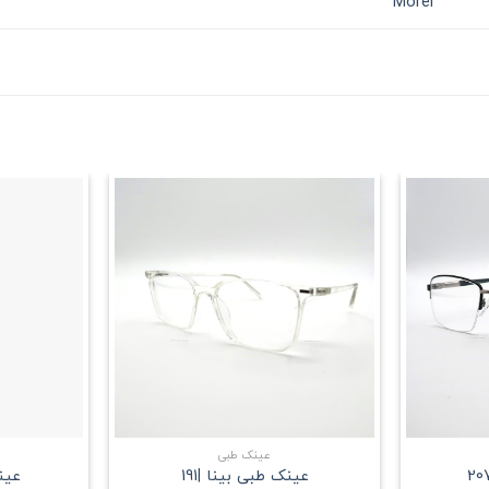
Morel
علاقه
علاقه
مندی
مندی
+
+
عینک طبی
عینک طبی بینا |191
عینک