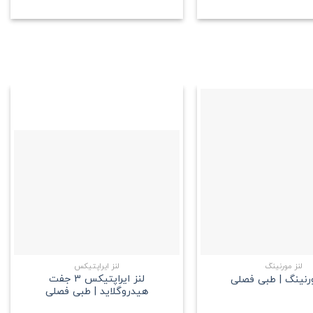
علاقه
علاقه
مندی
مندی
+
+
لنز مورنینگ
لنز ایراپتیکس
لنز ایراپتیکس 3 جفت
ورنینگ | طبی فصلی
هیدروگلاید | طبی فصلی