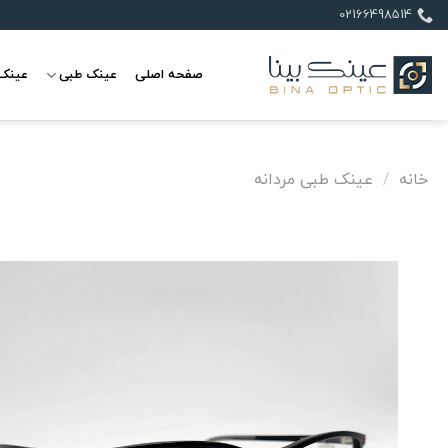
Ski
02166498514
t
conten
صفحه اصلی
عینک طبی
عینک 
خانه
/
عینک طبی مردانه