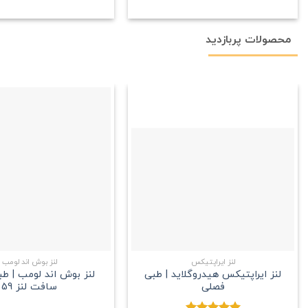
محصولات پربازدید
علاقه
مندی
+
لنز ایراپتیکس
لنز بوش اند لومب
لنز ایراپتیکس هیدروگلاید | طبی
لنز بوش اند لومب | ط
فصلی
سافت لنز 59