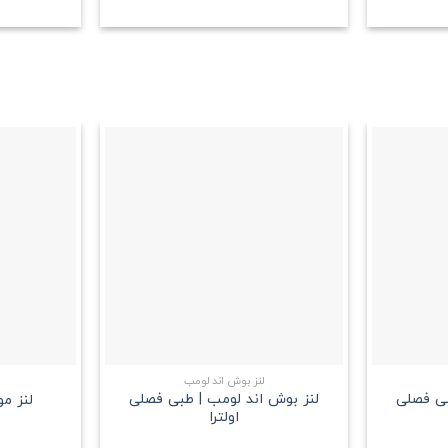
علاقه
علاقه
مندی
مندی
+
+
لنز بوش اند لومب
بی فصلی
لنز بوش اند لومب | طبی فصلی
لنز م
اولترا