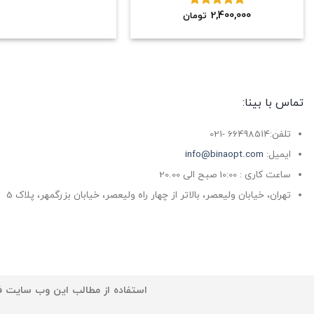
2,400,000
نمره
5.00
تومان
از 5
تماس با بینا:
تلفن:66498514 -021
ایمیل:
info@binaopt.com
ساعت کاری : 10:00 صبح الی 20.00
تهران، خیابان ولیعصر، بالاتر از چهار راه ولیعصر، خیابان بزرگمهر، پلاک 5
استفاده از مطالب این وب سایت فق