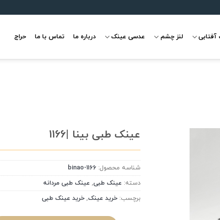
آفتابی
لنز چشم
عدسی عینک
درباره ما
تماس با ما
حراج
عینک طبی بینا |1166
شناسه محصول:
binao-1166
علاقه
مندی
دسته:
عینک طبی
,
عینک طبی مردانه
برچسب:
خرید عینک
,
خرید عینک طبی