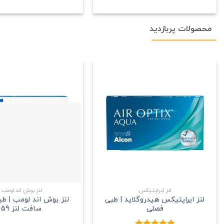
محصولات پربازدید
علاقه
مندی
+
لنز ایراپتیکس
لنز بوش اند لومب
لنز ایراپتیکس هیدروگلاید | طبی
لنز بوش اند لومب | ط
فصلی
سافت لنز 59