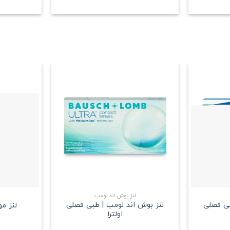
علاقه
علاقه
مندی
مندی
+
+
لنز بوش اند لومب
بی فصلی
لنز بوش اند لومب | طبی فصلی
لنز م
اولترا