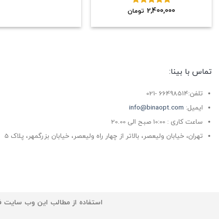
2,400,000
نمره
5.00
تومان
از 5
تماس با بینا:
تلفن:66498514 -021
ایمیل:
info@binaopt.com
ساعت کاری : 10:00 صبح الی 20.00
تهران، خیابان ولیعصر، بالاتر از چهار راه ولیعصر، خیابان بزرگمهر، پلاک 5
استفاده از مطالب این وب سایت فق