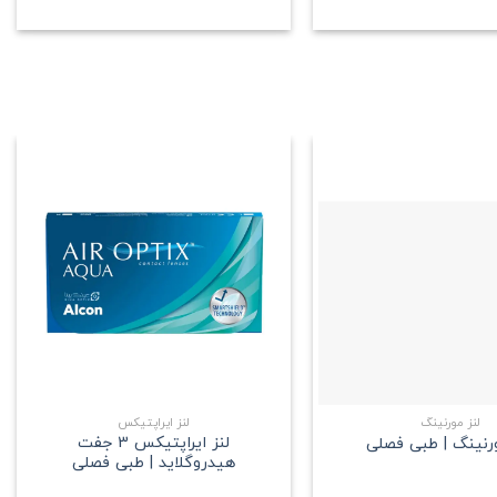
علاقه
علاقه
مندی
مندی
+
+
لنز مورنینگ
لنز ایراپتیکس
لنز ایراپتیکس 3 جفت
ورنینگ | طبی فصلی
هیدروگلاید | طبی فصلی