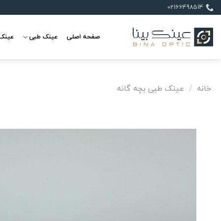
Ski
02166498514
t
conten
صفحه اصلی
عینک طبی
عینک 
خانه
/
عینک طبی بچه گانه