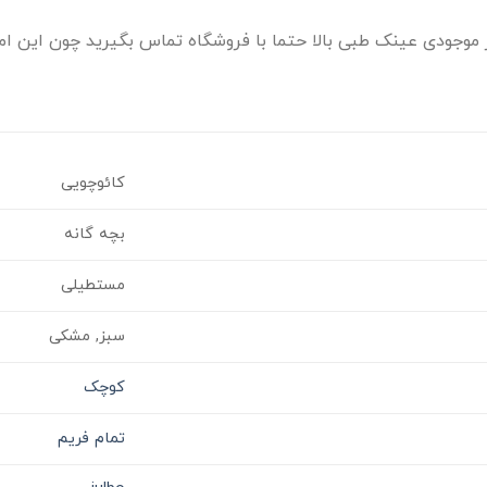
موجودی عینک طبی بالا حتما با فروشگاه تماس بگیرید چون این امک
کائوچویی
بچه گانه
مستطیلی
سبز, مشکی
کوچک
تمام فریم