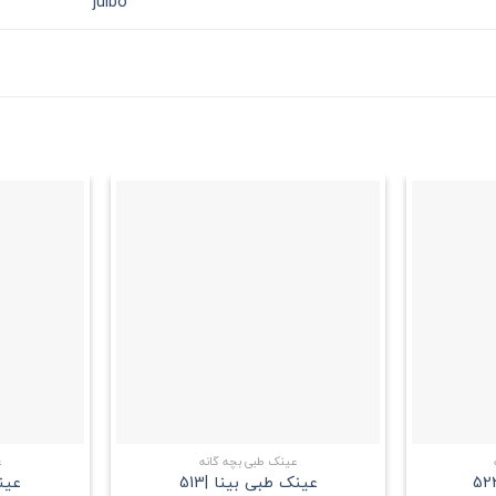
julbo
علاقه
علاقه
مندی
مندی
+
+
عینک طبی بچه گانه
ع
عینک طبی بینا |513
عینک