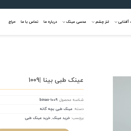
آفتابی
لنز چشم
عدسی عینک
درباره ما
تماس با ما
حراج
عینک طبی بینا |1009
شناسه محصول:
binao-1009
علاقه
مندی
دسته:
عینک طبی بچه گانه
برچسب:
خرید عینک
,
خرید عینک طبی