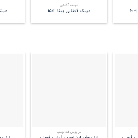
عینک آفتابی
عینک آفتابی بینا |155
عینک 
علاقه
علاقه
مندی
مندی
+
+
لنز بوش اند لومب
بی فصلی
لنز بوش اند لومب | طبی فصلی
لنز م