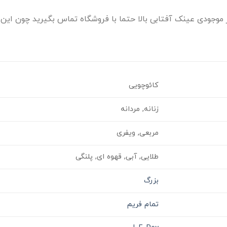
وجودی عینک آفتابی بالا حتما با فروشگاه تماس بگیرید چون این ا
کائوچویی
زنانه, مردانه
مربعی, ویفری
طلایی, آبی, قهوه ای, پلنگی
بزرگ
تمام فریم