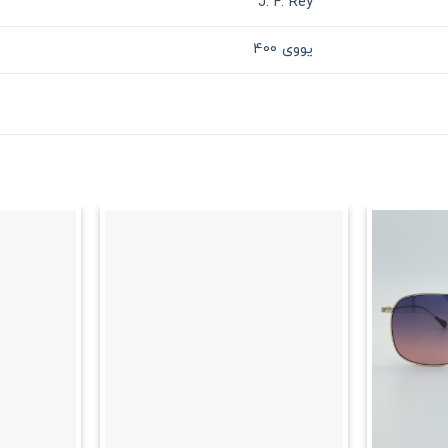
J. F. Rey
یووی 400
علاقه
علاقه
مندی
مندی
+
+