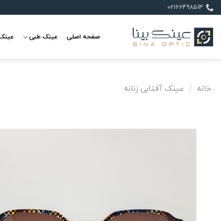
Ski
02166498514
t
conten
صفحه اصلی
عینک طبی
عینک 
خانه
/
عینک آفتابی زنانه