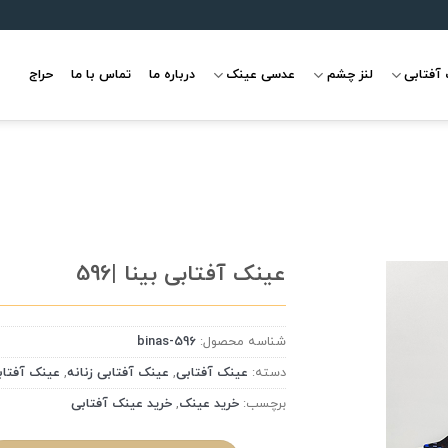
آفتابی
لنز چشم
عدسی عینک
درباره ما
تماس با ما
حراج
عینک آفتابی بینا |596
شناسه محصول:
binas-596
علاقه
مندی
دسته:
عینک آفتابی
,
عینک آفتابی زنانه
,
عینک آفتاب
برچسب:
خرید عینک
,
خرید عینک آفتابی