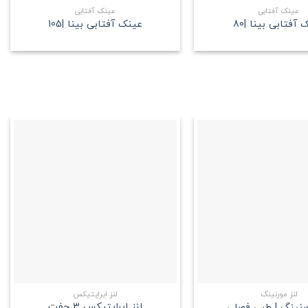
عینک آفتابی
عینک آفتابی
آفتابی بینا |80
عینک آفتابی بینا |105
علاقه
علاقه
مندی
مندی
+
+
لنز مورنینگ
لنز ایراپتیکس
لنز ایراپتیکس 3 جفت
ورنینگ | طبی فصلی