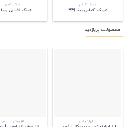
عینک آفتابی
عینک آفتابی
عینک آفتابی بینا |44
عینک آفتابی بینا |103
محصولات پربازدید
علاقه
مندی
+
لنز ایراپتیکس
لنز بوش اند لومب
لنز ایراپتیکس هیدروگلاید | طبی
لنز بوش اند لومب | ط