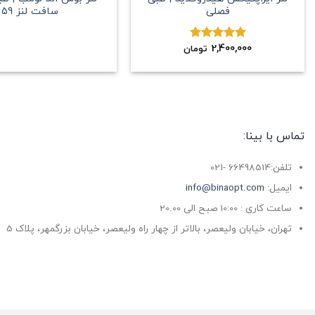
فصلی
سافت لنز 59
2,400,000
نمره
5.00
تومان
از 5
تماس با بینا:
تلفن:66498514 -021
ایمیل:
info@binaopt.com
ساعت کاری : 10:00 صبح الی 20.00
تهران، خیابان ولیعصر، بالاتر از چهار راه ولیعصر، خیابان بزرگمهر، پلاک 5