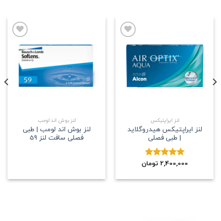
علاقه
علاقه
مندی
مندی
لنز ایراپتیکس
لنز بوش اند لومب
لنز ایراپتیکس هیدروگلاید
لنز بوش اند لومب | طبی
| طبی فصلی
فصلی سافت لنز 59
2,400,000
نمره
5.00
تومان
از 5