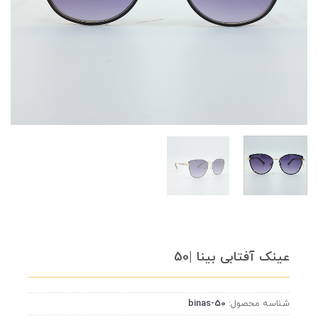
عینک آفتابی بینا |50
شناسه محصول:
binas-50