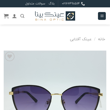
Ski
02166498514
بلاگ
سوالات متداول
t
conten
خانه
/
عینک آفتابی
علاقه
مندی