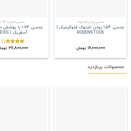
+
عدسی رودن اشتوک
عدسی فشرده 1.74
عدسی 1.54 رودن اشتوک فتوکرمیک |
عدسی 1.74 با پوش
RODENSTOCK
آسفریک | ZEISS
27,800,000
16,000,000
تومان
نمره
توما
4.00
از
5
محصولات پربازدید
علاقه
مندی