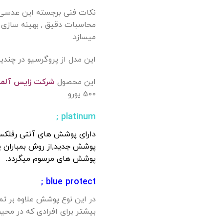
میسازد.
این مدل از پروگرسیو در چندین ارتفاع کریدور از (14 میلی متر) تا (20 میل
این محصول
شرکت زایس آلما
500 یورو
platinum ;
دارای پوشش های آنتی رفلکس(ض
پوشش جدید,از روش بمباران 
پوشش های مرسوم میگردد.
blue protect ;
در این نوع پوشش علاوه بر ت
بیشتر برای افرادی که در محی