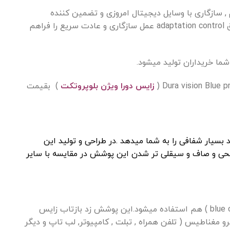
 به فرد zeiss همراه با تکنولوژی فری-فرم , سازگاری با وسایل دیجیتال امروزی و تضمین کننده
محاسبات دقیق , بهینه سازی و ساخت ایده آل این عدسی ها میباشد تکنولوژی نوین کنترل تطابق adaptation control عمل سازگاری و عادت سریع را فراهم
زایس دورا ویژن بلوپروتکت
) بقیمت
بسیار شفافی را به شما میدهد .در طراحی و تولید این
حی و صاف و سیقلی تر شدن این پوشش در مقایسه با سایر
( blue control ) هم استفاده میشود.این پوشش زد بازتاب زایس
 مغناطیس ( تلفن همراه , تبلت , کامپیوتر, لب تاپ و دیگر