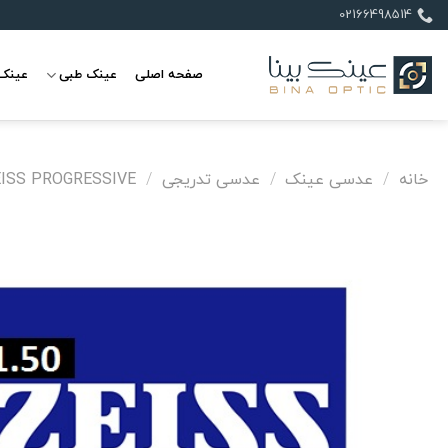
Ski
02166498514
t
conten
صفحه اصلی
عینک طبی
عینک 
خانه
/
عدسی عینک
/
عدسی تدریجی
/
EISS PROGRESSIVE