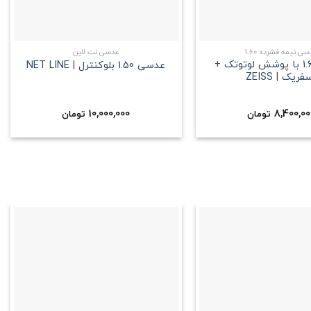
+
+
ی نیمه فشرده 1.60
عدسی نت لاین
عدسی 1.60 با پوشش لوتوتک +
عدسی 1.50 بلوکنترل | NET LINE
فریک | ZEISS
10,000,000
8,400,00
تومان
تومان
علاقه
علاقه
مندی
مندی