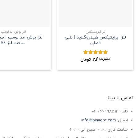
+
لنز ایراپتیکس
لنز بوش اند لومب
لنز ایراپتیکس هیدروگلاید | طبی
لنز بوش اند لومب | ط
فصلی
سافت لنز 59
2,400,000
نمره
5.00
تومان
از 5
تماس با بینا:
تلفن:66498514 -021
ایمیل:
info@binaopt.com
ساعت کاری : 10:00 صبح الی 20.00