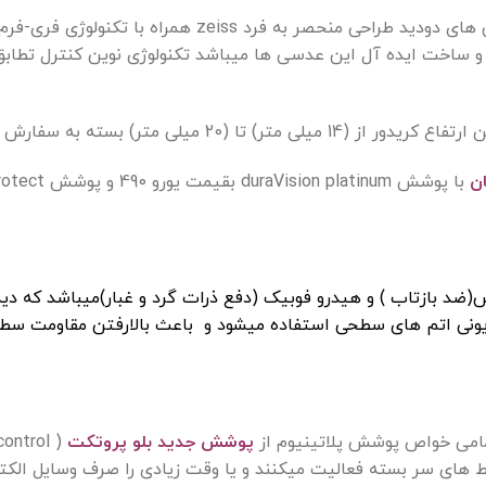
نکات فنی برجسته این عدسی های دودید طراحی منحصر
ی متر) بسته به سفارش شما خریداران تولید میشود.
ن
با پوشش duraVision platinum بقیمت یورو 490 و پوشش Dura vision Blue protect (
د بازتاب ) و هیدرو فوبیک (دفع ذرات گرد و غبار)میباشد که دید 
یونی اتم های سطحی استفاده میشود و
باعث بالارفتن مقاومت سط
مامی خواص پوشش پلاتینیوم از
پوشش جدید بلو پروتکت
ط های سر بسته فعالیت میکنند و یا وقت زیادی را صرف وسایل الکترو