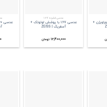
+
+
عدسی فشرده 1.67
عدس
ش دوراویژن +
عدسی 1.67 با پوشش لوتوتک +
آسفریک | ZEISS
آس
0
12,400,000
ن
تومان
علاقه
علاقه
مندی
مندی