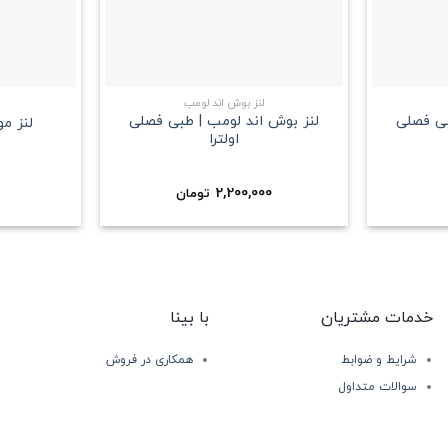
+
+
لنز بوش اند لومب
بی فصلی
لنز بوش اند لومب | طبی فصلی
لنز م
اولترا
2,200,000
تومان
خدمات مشتریان
با بینا
شرایط و ضوابط
همکاری در فروش
سوالات متداول