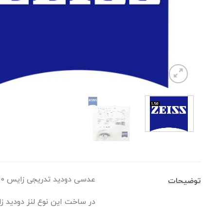
عدسی دودید تدریجی زایس Progressive Individual 2 Zeiss 1.50 با کیفیت ممتاز وطراحی ویژه
توضیحات
در ساخت این نوع لنز دودید ز