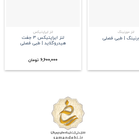
+
+
لنز مورنینگ
لنز ایراپتیکس
لنز ایراپتیکس 3 جفت
ورنینگ | طبی فصلی
هیدروگلاید | طبی فصلی
6,600,000
تومان